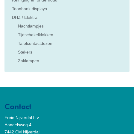
Reiniging en onderhoud
Toonbank displays
DHZ / Elektra
Nachtlampjes
Tijdschakelklokken
Tafelcontactdozen
Stekers
Zaklampen
Contact
Freie Nijverdal b.v.
Handelsweg 4
7442 CM Nijverdal