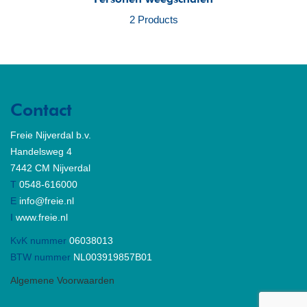
2 Products
Contact
Freie Nijverdal b.v.
Handelsweg 4
7442 CM Nijverdal
T
0548-616000
E
info@freie.nl
I
www.freie.nl
KvK nummer
06038013
BTW nummer
NL003919857B01
Algemene Voorwaarden