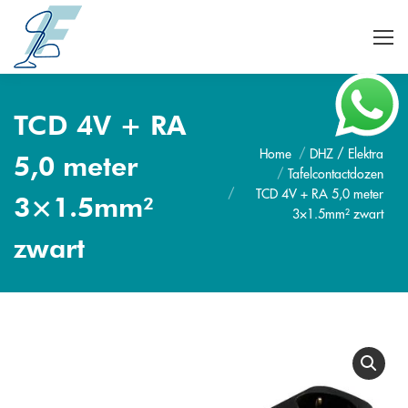
TCD 4V + RA
Home
DHZ / Elektra
Je bent hier:
5,0 meter
Tafelcontactdozen
TCD 4V + RA 5,0 meter
3×1.5mm²
3×1.5mm² zwart
zwart