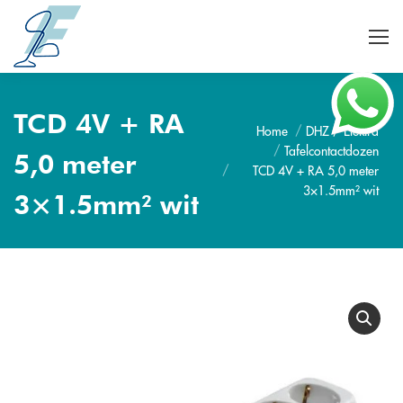
TCD 4V + RA
Home
DHZ / Elektra
Je bent hier:
Tafelcontactdozen
5,0 meter
TCD 4V + RA 5,0 meter
3×1.5mm² wit
3×1.5mm² wit