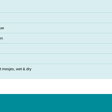
auw
en
 mesjes, wet & dry