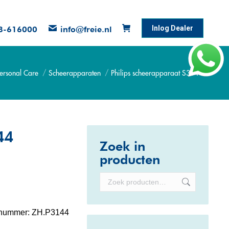
Inlog Dealer
8-616000
info@freie.nl
ersonal Care
Scheerapparaten
Philips scheerapparaat S3144
:
44
Zoek in
producten
lnummer:
ZH.P3144