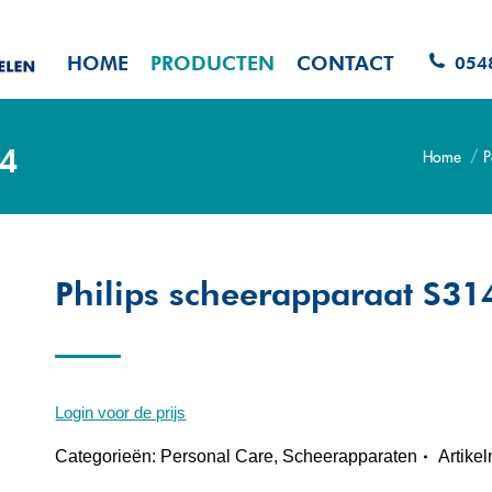
HOME
PRODUCTEN
CONTACT
054
44
Home
P
Je bent hier
Philips scheerapparaat S31
Login voor de prijs
Categorieën:
Personal Care
,
Scheerapparaten
Artike