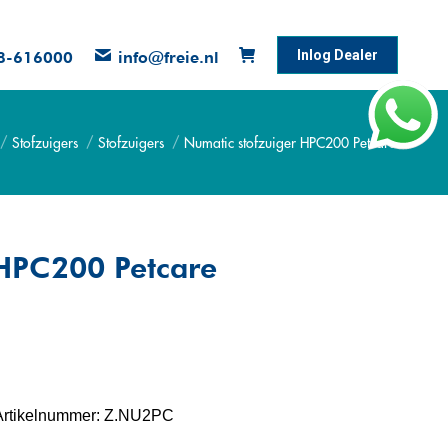
Inlog Dealer
8-616000
info@freie.nl
Stofzuigers
Stofzuigers
Numatic stofzuiger HPC200 Petcare
hier:
 HPC200 Petcare
Artikelnummer:
Z.NU2PC