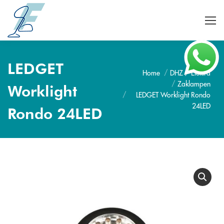
LEDGET
Home
DHZ / Elektra
Je bent hier:
Zaklampen
Worklight
LEDGET Worklight Rondo
24LED
Rondo 24LED