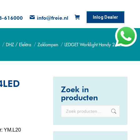
Inlog Dealer
8-616000
info@freie.nl
DHZ / Elektra
Zaklampen
LEDGET Worklight Handy 24LED
 hier:
4LED
Zoek in
producten
r:
YM.L20