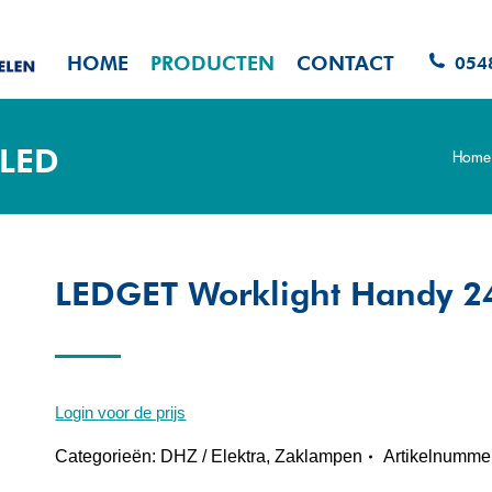
HOME
PRODUCTEN
CONTACT
054
4LED
Home
Je bent
LEDGET Worklight Handy 2
Login voor de prijs
Categorieën:
DHZ / Elektra
,
Zaklampen
Artikelnumme