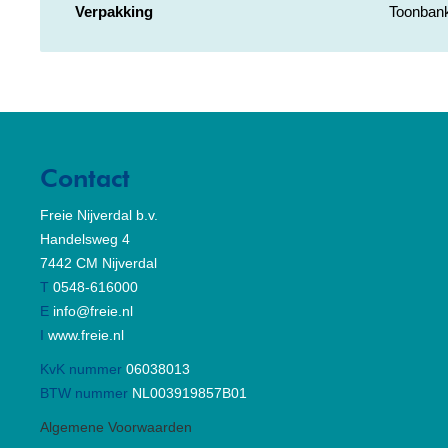
Verpakking
Toonbank
Contact
Freie Nijverdal b.v.
Handelsweg 4
7442 CM Nijverdal
T
0548-616000
E
info@freie.nl
I
www.freie.nl
KvK nummer
06038013
BTW nummer
NL003919857B01
Algemene Voorwaarden