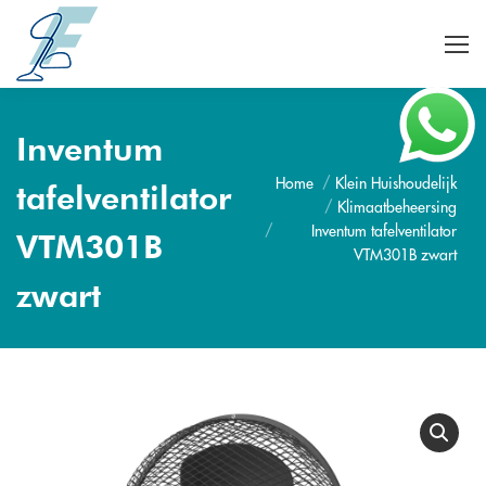
Inventum
Home
Klein Huishoudelijk
Je bent hier:
tafelventilator
Klimaatbeheersing
Inventum tafelventilator
VTM301B
VTM301B zwart
zwart