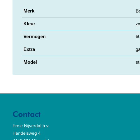
Merk
B
Kleur
zw
Vermogen
6
Extra
g
Model
st
Contact
Freie Nijverdal b.v.
Handelsweg 4