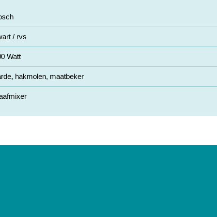
osch
art / rvs
00 Watt
arde, hakmolen, maatbeker
aafmixer