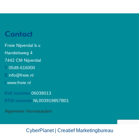
Contact
Freie Nijverdal b.v.
Handelsweg 4
7442 CM Nijverdal
T
0548-616000
E
info@freie.nl
I
www.freie.nl
KvK nummer
06038013
BTW nummer
NL003919857B01
Algemene Voorwaarden
CyberPlanet | Creatief Marketingbureau