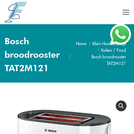
Bosch
Home
Klein Huishoudelijk
Je bent hier:
Koken / Food
broodrooster
Bosch broodrooster
TAT2M121
TAT2M121