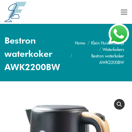
Bestron
Home
Klein Huishoudelijk
Je bent hier:
Waterkokers
waterkoker
Bestron waterkoker
AWK2200BW
AWK2200BW