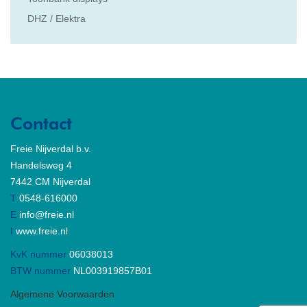
DHZ / Elektra
Contact
Freie Nijverdal b.v.
Handelsweg 4
7442 CM Nijverdal
T
0548-616000
E
info@freie.nl
I
www.freie.nl
KvK nummer
06038013
BTW nummer
NL003919857B01
Algemene Voorwaarden