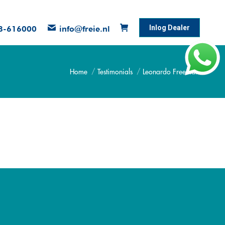
Inlog Dealer
8-616000
info@freie.nl
Home
Testimonials
Leonardo Freeman
Je bent hier: