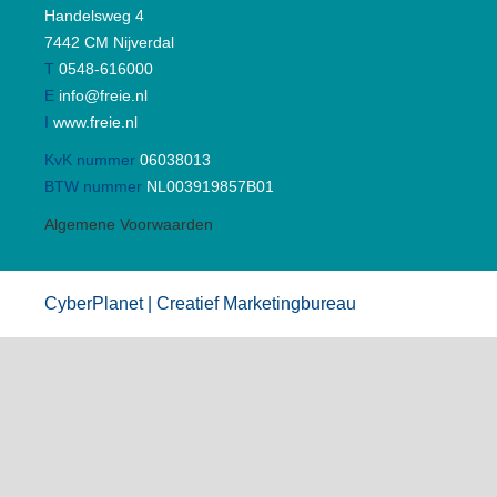
Handelsweg 4
7442 CM Nijverdal
T
0548-616000
E
info@freie.nl
I
www.freie.nl
KvK nummer
06038013
BTW nummer
NL003919857B01
Algemene Voorwaarden
CyberPlanet | Creatief Marketingbureau