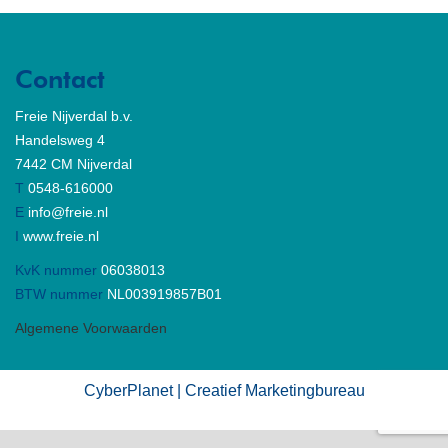
Contact
Freie Nijverdal b.v.
Handelsweg 4
7442 CM Nijverdal
T
0548-616000
E
info@freie.nl
I
www.freie.nl
KvK nummer
06038013
BTW nummer
NL003919857B01
Algemene Voorwaarden
CyberPlanet | Creatief Marketingbureau