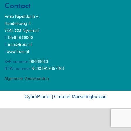
Contact
Freie Nijverdal b.v.
Handelsweg 4
7442 CM Nijverdal
T
0548-616000
E
info@freie.nl
I
www.freie.nl
KvK nummer
06038013
BTW nummer
NL003919857B01
Algemene Voorwaarden
CyberPlanet | Creatief Marketingbureau